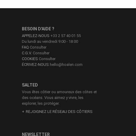
BESOIN D'AIDE ?
APPELEZ-NOUS
+33 2 57 40 01 55
Du lundi au vendredi 9:00 - 18:00
FAQ
Consulter
C.G.V.
Consulter
COOKIES
Consulter
ÉCRIVEZ-NOUS
hello@hoalen.com
SALTED
Vous êtes côtier ou amoureux des côtes et
des océans. Vous aimez y vivre, les
explorer, les protéger.
REJOIGNEZ LE RÉSEAU DES CÔTIERS
NEWSLETTER