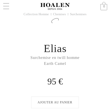
0
Collection Homme
Chemises
Surchemises
􀆊
􀆊
Elias
Surchemise en twill homme
Earth Camel
95 €
AJOUTER AU PANIER