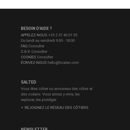
BESOIN D'AIDE ?
APPELEZ-NOUS
+33 2 57 40 01 55
Du lundi au vendredi 9:00 - 18:00
FAQ
Consulter
C.G.V.
Consulter
COOKIES
Consulter
ÉCRIVEZ-NOUS
hello@hoalen.com
SALTED
Vous êtes côtier ou amoureux des côtes et
des océans. Vous aimez y vivre, les
explorer, les protéger.
REJOIGNEZ LE RÉSEAU DES CÔTIERS
NEWSLETTER