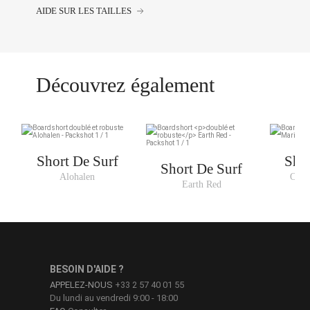
AIDE SUR LES TAILLES
Découvrez également
Short De Surf
Shor
Short De Surf
Alohalen
Old 
Earth Red
BESOIN D'AIDE ?
APPELEZ-NOUS
+33 2 57 40 01 55
Du lundi au vendredi 9:00 - 18:00