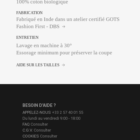
100% coton biologique
FABRICATION
Fabriqué en Inde dans un atelier certifié GOTS
Fashion First - DBS
ENTRETIEN
Lavage en machine à 30°
Essorage minimum pour préserver la coupe
AIDE SUR LES TAILLES
BESOIN D'AIDE ?
APPELEZ-NOUS
+33 2 57 40 01 55
Du lundi au vendredi 9:00 - 18:00
FAQ
Consulter
C.G.V.
Consulter
COOKIES
Consulter