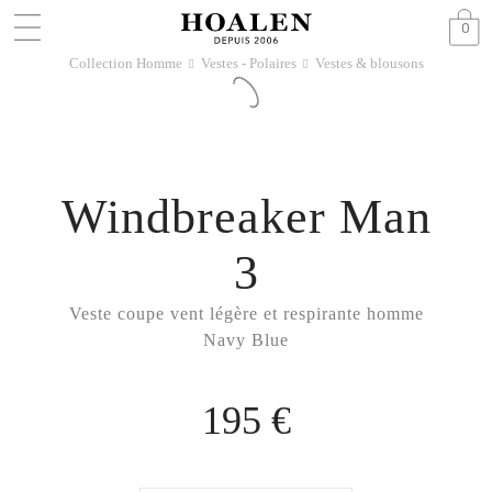
0
Collection Homme
Vestes - Polaires
Vestes & blousons
􀆊
􀆊
Windbreaker Man
3
Veste coupe vent légère et respirante homme
Navy Blue
195 €