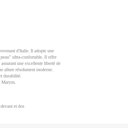
venant d'Italie. Il adopte une
eau” ultra-confortable. Il offre
en assurant une excellente liberté de
ne allure résolument moderne.
t durabilité.
Choisissez une taille
Aide sur les tailles
ut Marym.
Mesures indiquées en cm
34
ure avec un mètre ruban, à même la peau, tout autour de votre taille, à 
devant et dos
proximité du nombril, en laissant le mètre très légèrement lâche et en le 
36
 mesure avec un mètre ruban, à même la peau, tout autour de vos hanches
nt le mètre très légèrement lâche et en le maintenant bien à l’horizontal.