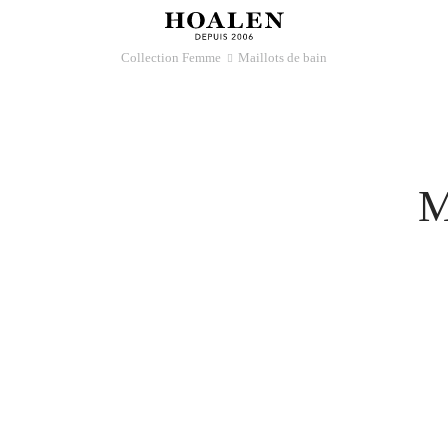
Collection Femme
Maillots de bain
􀆊
M