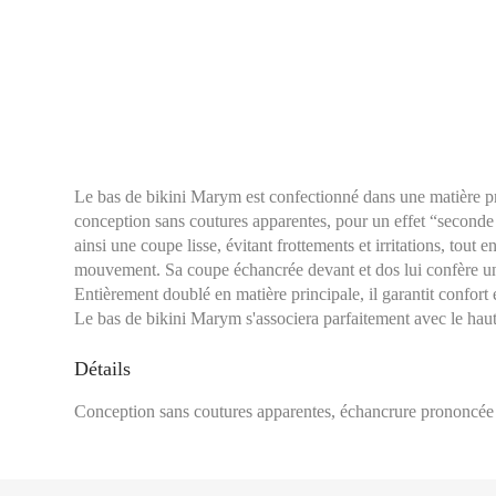
Le bas de bikini Marym est confectionné dans une matière pro
conception sans coutures apparentes, pour un effet “seconde p
ainsi une coupe lisse, évitant frottements et irritations, tout 
mouvement. Sa coupe échancrée devant et dos lui confère u
Entièrement doublé en matière principale, il garantit confort e
Le bas de bikini Marym s'associera parfaitement avec le ha
Détails
Tour de taille :
Se mes
Conception sans coutures apparentes, échancrure prononcée 
étroit, en général à 
l’horizontal.
Tour de hanches :
Se
plus large, en laissa