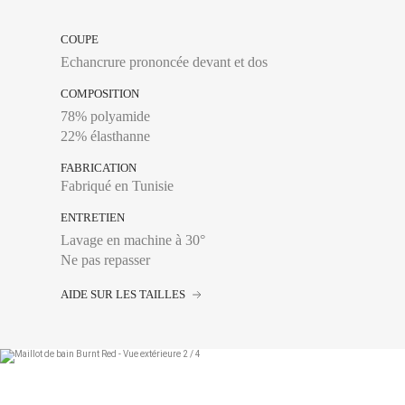
Entrejambe :
Se mesu
intérieure, de la cou
COUPE
Echancrure prononcée devant et dos
COMPOSITION
78% polyamide
34
22% élasthanne
36
FABRICATION
Fabriqué en Tunisie
36 Long
ENTRETIEN
38
Lavage en machine à 30°
38 Long
Ne pas repasser
40
Tour de taille :
Se mes
AIDE SUR LES TAILLES
étroit, en général à 
40 Long
l’horizontal.
Tour de hanches :
Se
42
plus large, en laissa
44
Entrejambe :
Se mesu