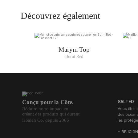
intérieure, de la cou
Découvrez également
34
36
Marym Top
36 Long
Burnt Red
38
38 Long
40
40 Long
Conçu pour la Côte.
SALTED
42
Réduire notre impact en
Vous êtes 
créant des produits qui durent.
des océans.
44
Hoalen Co. depuis 2006
les protége
REJOIGN