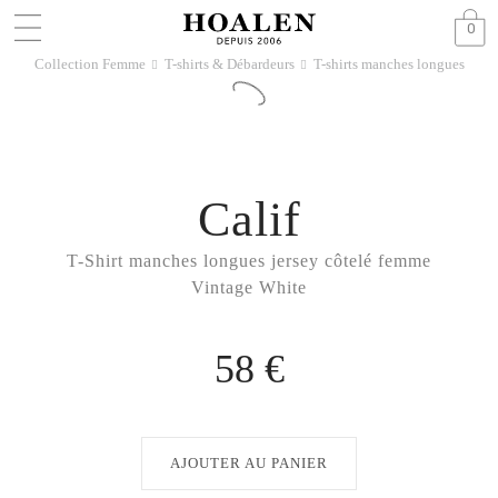
0
Collection Femme
T-shirts & Débardeurs
T-shirts manches longues
􀆊
􀆊
Calif
T-Shirt manches longues jersey côtelé femme
Vintage White
58 €
AJOUTER AU PANIER