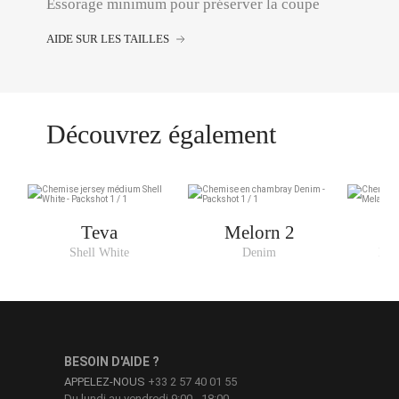
Essorage minimum pour préserver la coupe
AIDE SUR LES TAILLES
Découvrez également
Teva
Melorn 2
Shell White
Denim
Bro
BESOIN D'AIDE ?
APPELEZ-NOUS
+33 2 57 40 01 55
Du lundi au vendredi 9:00 - 18:00