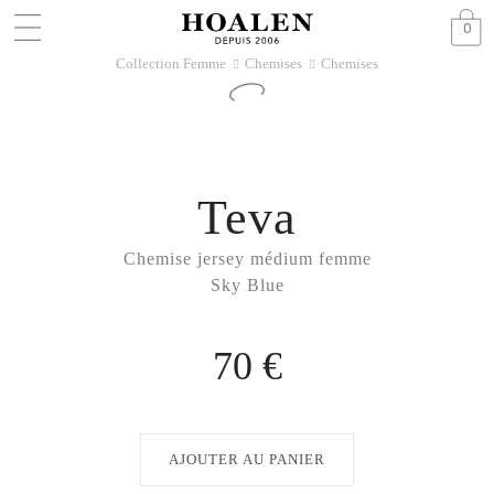
0
Collection Femme
Chemises
Chemises
􀆊
􀆊
Teva
Chemise jersey médium femme
Sky Blue
70 €
AJOUTER AU PANIER