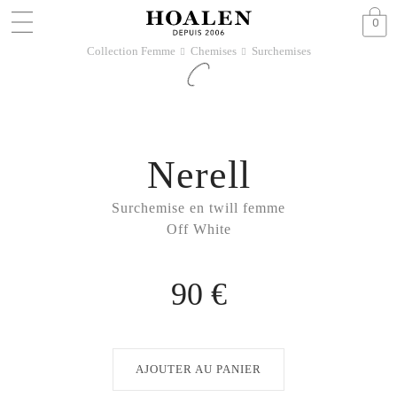
0
Collection Femme
Chemises
Surchemises
􀆊
􀆊
Nerell
Surchemise en twill femme
Off White
90 €
AJOUTER AU PANIER