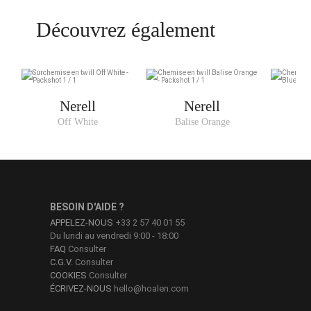
Découvrez également
Nerell
Nerell
Off White
Balise Orange
BESOIN D'AIDE ?
APPELEZ-NOUS
+33 2 57 40 01 55
Du lundi au vendredi 9:00 - 18:00
FAQ
Consulter
C.G.V.
Consulter
COOKIES
Consulter
ÉCRIVEZ-NOUS
hello@hoalen.com