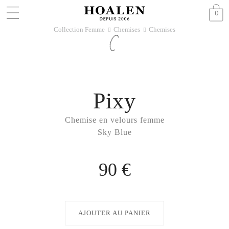
0
Collection Femme
Chemises
Chemises
􀆊
􀆊
Pixy
Chemise en velours femme
Sky Blue
90 €
AJOUTER AU PANIER