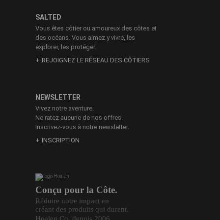
SALTED
Vous êtes côtier ou amoureux des côtes et
des océans. Vous aimez y vivre, les
explorer, les protéger.
REJOIGNEZ LE RÉSEAU DES CÔTIERS
NEWSLETTER
Vivez notre aventure.
Ne ratez aucune de nos offres.
Inscrivez-vous à notre newsletter.
INSCRIPTION
Conçu pour la Côte.
Réduire notre impact en
créant des produits qui durent.
Hoalen Co. depuis 2006