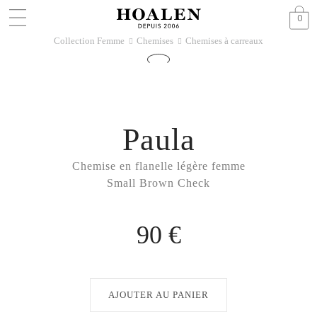
0
Collection Femme
Chemises
Chemises à carreaux
􀆊
􀆊
Paula
Chemise en flanelle légère femme
Small Brown Check
90 €
AJOUTER AU PANIER