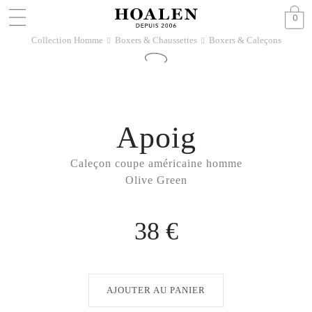
0
Collection Homme
Boxers & Chaussettes
Boxers & Caleçons
􀆊
􀆊
Apoig
Caleçon coupe américaine homme
Olive Green
38 €
AJOUTER AU PANIER